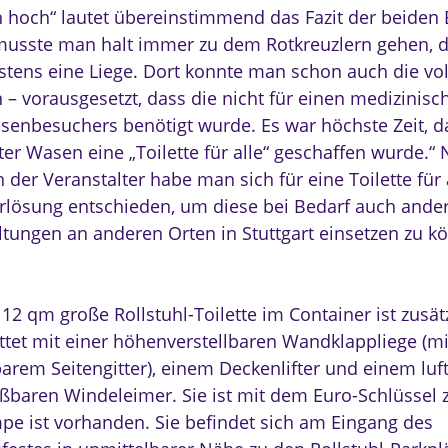
hoch“ lautet übereinstimmend das Fazit der beiden 
musste man halt immer zu dem Rotkreuzlern gehen, 
stens eine Liege. Dort konnte man schon auch die vo
 – vorausgesetzt, dass die nicht für einen medizinisc
senbesuchers benötigt wurde. Es war höchste Zeit, 
ter Wasen eine „Toilette für alle“ geschaffen wurde.“
der Veranstalter habe man sich für eine Toilette für a
rlösung entschieden, um diese bei Bedarf auch ande
ltungen an anderen Orten in Stuttgart einsetzen zu k
12 qm große Rollstuhl-Toilette im Container ist zusät
ttet mit einer höhenverstellbaren Wandklappliege (mi
arem Seitengitter), einem Deckenlifter und einem luf
eßbaren Windeleimer. Sie ist mit dem Euro-Schlüssel 
pe ist vorhanden. Sie befindet sich am Eingang des