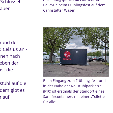
-Schlüssel
Bellevue beim Frühlingsfest auf dem
rauen
Cannstatter Wasen
grund der
 Celsius an -
innen nach
Neben der
st die
Beim Eingang zum Frühlingsfest und
stuhl auf die
in der Nähe der Rollstuhlparklätze
rdem gibt es
(P10) ist erstmals der Standort eines
n auf
Sanitärcontainers mit einer „Toilette
für alle“ .