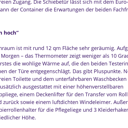
freien Zugang. Die Schiebetür lässt sich mit dem Euro
Kann der Container die Erwartungen der beiden Fachf
 hoch“
nraum ist mit rund 12 qm Fläche sehr geräumig. Auf
 Morgen – das Thermometer zeigt weniger als 10 Grad
s erstes die wohlige Wärme auf, die den beiden Tester
en der Türe entgegenschlägt. Das gibt Pluspunkte. 
freien Toilette und dem unterfahrbaren Waschbecken i
zusätzlich ausgestattet mit einer höhenverstellbaren
pliege, einem Deckenlifter für den Transfer vom Roll
d zurück sowie einem luftdichten Windeleimer. Auße
ierrollenhalter für die Pflegeliege und 3 Kleiderhake
iedlicher Höhe.