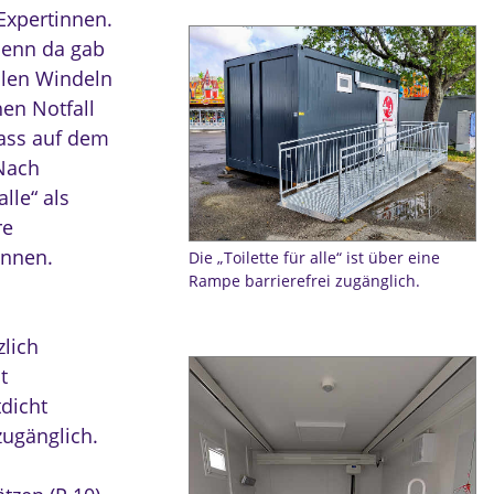
Expertinnen.
denn da gab
llen Windeln
hen Notfall
dass auf dem
 Nach
lle“ als
re
önnen.
Die „Toilette für alle“ ist über eine
Rampe barrierefrei zugänglich.
zlich
t
tdicht
zugänglich.