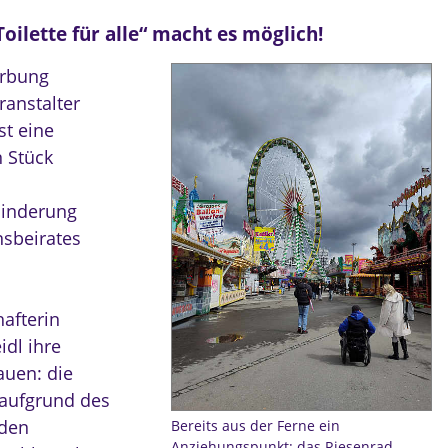
oilette für alle“ macht es möglich!
erbung
ranstalter
st eine
n Stück
hinderung
nsbeirates
afterin
idl ihre
auen: die
r aufgrund des
 den
Bereits aus der Ferne ein
Anziehungspunkt: das Riesenrad