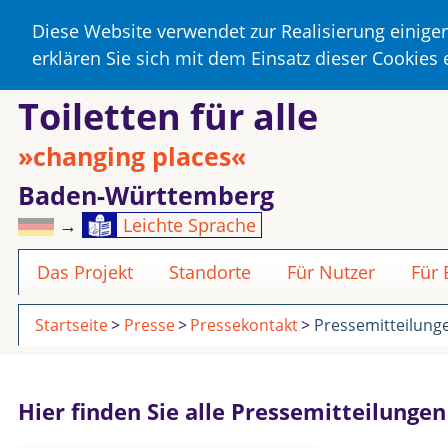
Diese Website verwendet zur Realisierung einige
erklären Sie sich mit dem Einsatz dieser Cookies
Toiletten für alle
»changing places«
Baden-Württemberg
→
Leichte Sprache
Das Projekt
Standorte
Für Nutzer
Für
Startseite
Presse
Pressekontakt
Pressemitteilung
Hier finden Sie alle Pressemitteilunge