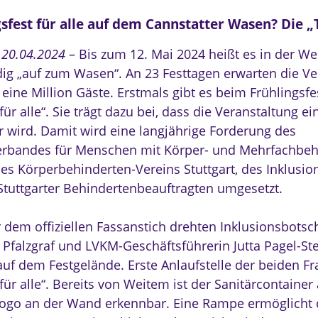
sfest für alle auf dem Cannstatter Wasen? Die „T
, 20.04.2024
– Bis zum 12. Mai 2024 heißt es in der W
ig „auf zum Wasen“. An 23 Festtagen erwarten die Ve
eine Million Gäste. Erstmals gibt es beim Frühlingsfe
 für alle“. Sie trägt dazu bei, dass die Veranstaltung ei
er wird. Damit wird eine langjährige Forderung des
rbandes für Menschen mit Körper- und Mehrfachbe
des Körperbehinderten-Vereins Stuttgart, des Inklusio
Stuttgarter Behindertenbeauftragten umgesetzt.
 dem offiziellen Fassanstich drehten Inklusionsbotsch
 Pfalzgraf und LVKM-Geschäftsführerin Jutta Pagel-Ste
uf dem Festgelände. Erste Anlaufstelle der beiden Fr
 für alle“. Bereits von Weitem ist der Sanitärcontaine
ogo an der Wand erkennbar. Eine Rampe ermöglicht