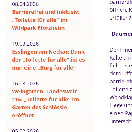
barriere
08.04.2026
öffnen. 
Barrierefrei und inklusiv:
erfüllen?
„Toilette für alle“ im
Wildpark Pforzheim
„
Daumen
19.03.2026
Der Inne
Esslingen am Neckar: Dank
Kälte am
der „Toilette für alle“ ist es
fällt al
nun eine „Burg für alle“
dem Öffn
barriere
16.03.2026
Toilette 
Weingarten: Landesweit
Wandklap
115. „Toilette für alle“ im
Liege un
Garten des Schlössle
einen Pap
eröffnet
untersch
05.02.2026