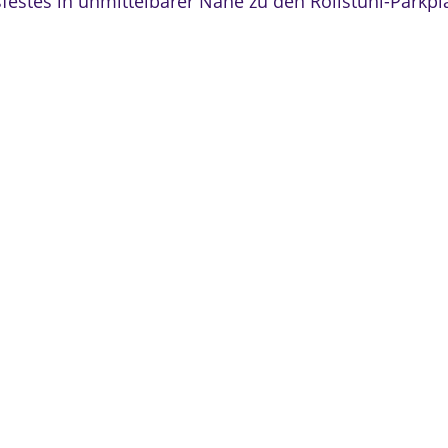
festes in unmittelbarer Nähe zu den Rollstuhl-Parkplä