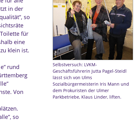
 für alle“
zt in der
ualität“, so
ichtsräte
Toilette für
shalb eine
u klein ist.
Selbstversuch: LVKM-
le“ rund
Geschäftsführerin Jutta Pagel-Steidl
Württemberg
lässt sich von Ulms
lle“
Sozialbürgermeisterin Iris Mann und
dem Prokuristen der Ulmer
hste. Von
Parkbetriebe, Klaus Linder, liften.
lätzen.
lle“, so