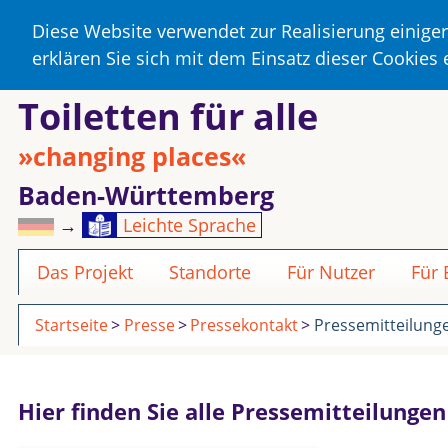
Diese Website verwendet zur Realisierung einige
erklären Sie sich mit dem Einsatz dieser Cookies
Toiletten für alle
»changing places«
Baden-Württemberg
→
Leichte Sprache
Das Projekt
Standorte
Für Nutzer
Für
Startseite
Presse
Pressekontakt
Pressemitteilung
Hier finden Sie alle Pressemitteilunge