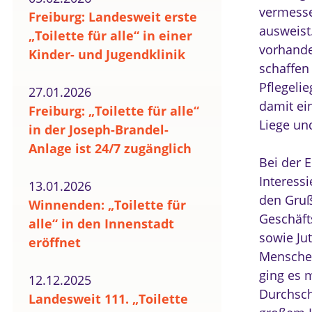
vermesse
Freiburg: Landesweit erste
ausweist.
„Toilette für alle“ in einer
vorhande
Kinder- und Jugendklinik
schaffen
Pflegelie
27.01.2026
damit ei
Freiburg: „Toilette für alle“
Liege un
in der Joseph-Brandel-
Anlage ist 24/7 zugänglich
Bei der 
Interess
13.01.2026
den Gruß
Winnenden: „Toilette für
Geschäft
alle“ in den Innenstadt
sowie Ju
eröffnet
Mensche
ging es m
12.12.2025
Durchsch
Landesweit 111. „Toilette