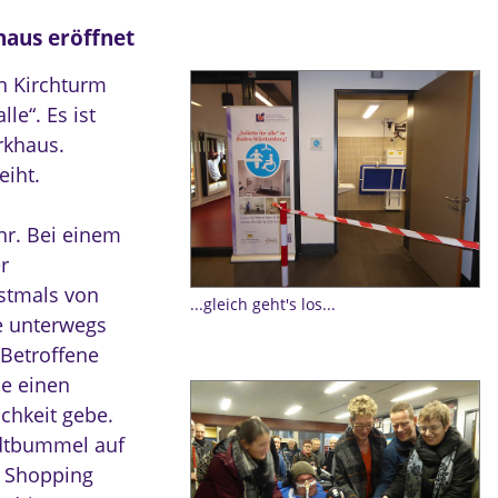
haus eröffnet
n Kirchturm
le“. Es ist
rkhaus.
eiht.
hr. Bei einem
r
rstmals von
...gleich geht's los...
e unterwegs
„Betroffene
ie einen
chkeit gebe.
tadtbummel auf
m Shopping