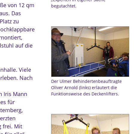
öße von 12 qm
begutachtet.
 aus. Das
latz zu
 hochklappbare
montiert,
stuhl auf die
nhalle. Viele
erleben. Nach
Der Ulmer Behindertenbeauftragte
Oliver Arnold (links) erläutert die
n Iris Mann
Funktionsweise des Deckenlifters.
es für
temberg,
herzten
frei. Mit