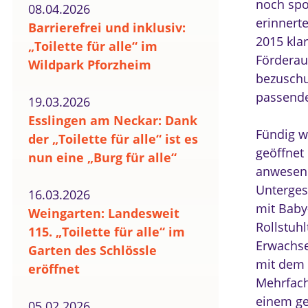
noch spo
08.04.2026
erinnerte
Barrierefrei und inklusiv:
2015 kla
„Toilette für alle“ im
Förderauf
Wildpark Pforzheim
bezuschu
passende
19.03.2026
Esslingen am Neckar: Dank
Fündig w
der „Toilette für alle“ ist es
geöffnet
nun eine „Burg für alle“
anwesend
Untergesc
16.03.2026
mit Baby
Weingarten: Landesweit
Rollstuhl
115. „Toilette für alle“ im
Erwachse
Garten des Schlössle
mit dem 
eröffnet
Mehrfach
einem g
05.02.2026