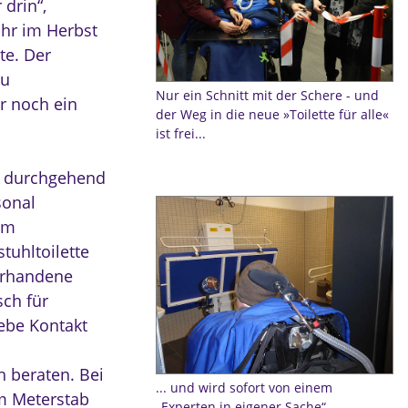
drin“,
ihr im Herbst
te. Der
zu
Nur ein Schnitt mit der Schere - und
r noch ein
der Weg in die neue »Toilette für alle«
ist frei...
t durchgehend
sonal
im
tuhltoilette
vorhandene
sch für
ebe Kontakt
 beraten. Bei
... und wird sofort von einem
m Meterstab
„Experten in eigener Sache“