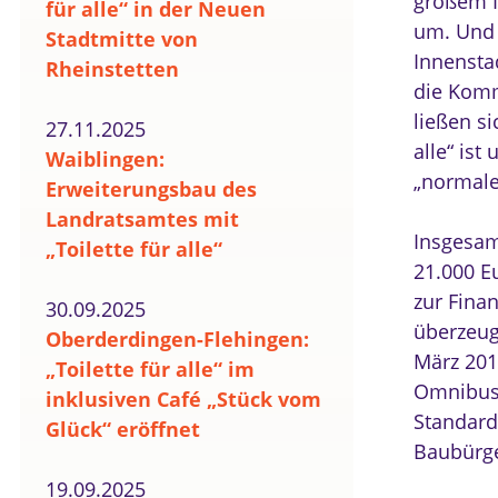
großem In
für alle“ in der Neuen
um. Und w
Stadtmitte von
Innensta
Rheinstetten
die Komm
ließen si
27.11.2025
alle“ ist
Waiblingen:
„normale“
Erweiterungsbau des
Landratsamtes mit
Insgesamt
„Toilette für alle“
21.000 E
zur Finan
30.09.2025
überzeug
Oberderdingen-Flehingen:
März 201
„Toilette für alle“ im
Omnibusb
inklusiven Café „Stück vom
Standardm
Glück“ eröffnet
Baubürge
19.09.2025