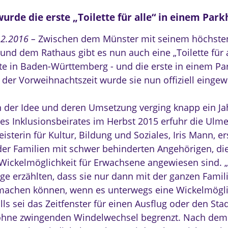
urde die erste „Toilette für alle“ in einem Park
12.2016 –
Zwischen dem Münster mit seinem höchste
und dem Rathaus gibt es nun auch eine „Toilette für al
te in Baden-Württemberg - und die erste in einem Pa
 der Vorweihnachtszeit wurde sie nun offiziell eingew
 der Idee und deren Umsetzung verging knapp ein Ja
des Inklusionsbeirates im Herbst 2015 erfuhr die Ulme
sterin für Kultur, Bildung und Soziales, Iris Mann, e
der Familien mit schwer behinderten Angehörigen, di
 Wickelmöglichkeit für Erwachsene angewiesen sind. 
ge erzählten, dass sie nur dann mit der ganzen Famil
machen können, wenn es unterwegs eine Wickelmögli
lls sei das Zeitfenster für einen Ausflug oder den S
 ohne zwingenden Windelwechsel begrenzt. Nach de