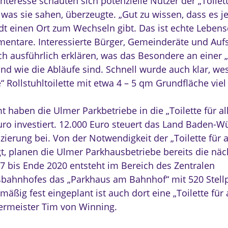
teresse schauten sich potenzielle Nutzer der „Toilette
as sie sahen, überzeugte. „Gut zu wissen, dass es jet
dt einen Ort zum Wechseln gibt. Das ist echte Lebensq
entare. Interessierte Bürger, Gemeinderäte und Aufs
ch ausführlich erklären, was das Besondere an einer „
 und wie die Abläufe sind. Schnell wurde auch klar, we
 Rollstuhltoilette mit etwa 4 – 5 qm Grundfläche viel z
 haben die Ulmer Parkbetriebe in die „Toilette für al
uro investiert. 12.000 Euro steuert das Land Baden-
zierung bei. Von der Notwendigkeit der „Toilette für a
t, planen die Ulmer Parkhausbetriebe bereits die näc
7 bis Ende 2020 entsteht im Bereich des Zentralen
ahnhofes das „Parkhaus am Bahnhof“ mit 520 Stellp
äßig fest eingeplant ist auch dort eine „Toilette für a
rmeister Tim von Winning.