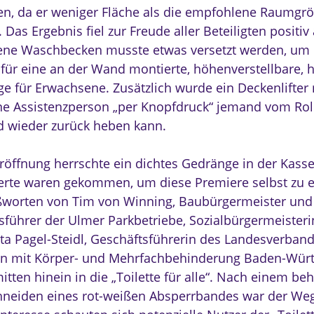
n, da er weniger Fläche als die empfohlene Raumgr
 Das Ergebnis fiel zur Freude aller Beteiligten positiv
ne Waschbecken musste etwas versetzt werden, um P
 für eine an der Wand montierte, höhenverstellbare,
ge für Erwachsene. Zusätzlich wurde ein Deckenlifter 
ne Assistenzperson „per Knopfdruck“ jemand vom Roll
d wieder zurück heben kann.
Eröffnung herrschte ein dichtes Gedränge in der Kasse
ierte waren gekommen, um diese Premiere selbst zu 
worten von Tim von Winning, Baubürgermeister und
sführer der Ulmer Parkbetriebe, Sozialbürgermeisteri
tta Pagel-Steidl, Geschäftsführerin des Landesverband
n mit Körper- und Mehrfachbehinderung Baden-Würt
itten hinein in die „Toilette für alle“. Nach einem be
neiden eines rot-weißen Absperrbandes war der Weg 