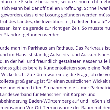
ntan eine Eisdiele besuchen, sei da schon nicht mehr 
 sich Mann bei der offiziellen Eröffnung. Schnell war 
r geworden, dass eine Lösung gefunden werden müss
ruf des Landes, die Investition in „Toiletten für alle“ 
ssen, kam da gerade zur richtigen Zeit. So musste nu
r Standort gefunden werden.
urde man im Parkhaus am Rathaus. Das Parkhaus is
 und im Haus ist ständig Aufsichts- und Auskunftsper
. In der hell und freundlich gestalteten Kassenhalle 
hoss gibt es bereits Kundentoiletten sowie eine Rolls
-Wickeltisch. Zu klären war einzig die Frage, ob die 
toilette groß genug ist für einen zusätzlichen Wickelti
ne und einem Lifter. So nahmen die Ulmer Parkbetri
Landesverband für Menschen mit Körper- und
behinderung Baden-Württemberg auf und ließen sich
emeinsamen Vor-Ort-Termin wurde der Raum mit de