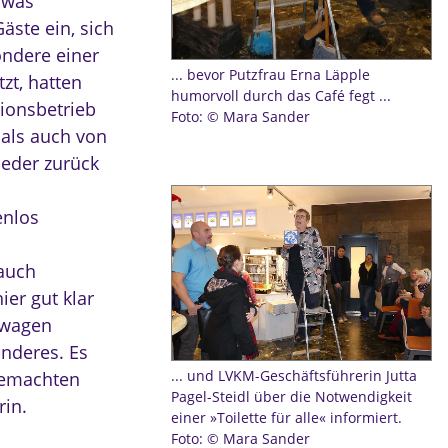
 was
äste ein, sich
ondere einer
... bevor Putzfrau Erna Läpple
tzt, hatten
humorvoll durch das Café fegt ...
tionsbetrieb
Foto: © Mara Sander
 als auch von
ieder zurück
enlos
auch
ier gut klar
rwagen
nderes. Es
... und LVKM-Geschäftsführerin Jutta
tgemachten
Pagel-Steidl über die Notwendigkeit
rin.
einer »Toilette für alle« informiert.
Foto: © Mara Sander