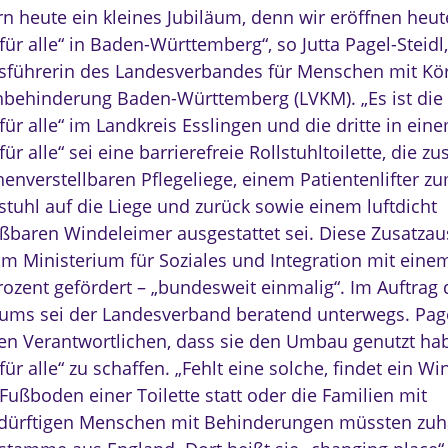
rn heute ein kleines Jubiläum, denn wir eröffnen heut
 für alle“ in Baden-Württemberg“, so Jutta Pagel-Steidl,
sführerin des Landesverbandes für Menschen mit Kö
behinderung Baden-Württemberg (LVKM). „Es ist die 
 für alle“ im Landkreis Esslingen und die dritte in ein
 für alle“ sei eine barrierefreie Rollstuhltoilette, die zu
henverstellbaren Pflegeliege, einem Patientenlifter z
stuhl auf die Liege und zurück sowie einem luftdicht
eßbaren Windeleimer ausgestattet sei. Diese Zusatzau
m Ministerium für Soziales und Integration mit ein
rozent gefördert – „bundesweit einmalig“. Im Auftrag 
iums sei der Landesverband beratend unterwegs. Page
en Verantwortlichen, dass sie den Umbau genutzt hab
 für alle“ zu schaffen. „Fehlt eine solche, findet ein 
Fußboden einer Toilette statt oder die Familien mit
dürftigen Menschen mit Behinderungen müssten zuh