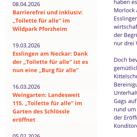
haben es
08.04.2026
Morlock 
Barrierefrei und inklusiv:
Esslinge
„Toilette für alle“ im
wirtschaf
Wildpark Pforzheim
der Begr
nur drei
19.03.2026
Esslingen am Neckar: Dank
Doch bev
der „Toilette für alle“ ist es
gemütlic
nun eine „Burg für alle“
Kittelsch
Bereinig
16.03.2026
Unterhal
Weingarten: Landesweit
Gags auf
115. „Toilette für alle“ im
rund um 
Garten des Schlössle
der Eröf
eröffnet
Konditore
05.02.2026