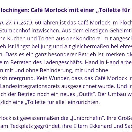
lochingen: Café Morlock mit einer „Toilette für
n, 27.11.2019
. 60 Jahren ist das Café Morlock im Ploc
l Stumpenhof inzwischen. Aus dem einstigen Geheimti
che Kuchen und Torten aus der Konditorei mit anges
eb ist längst bei Jung und Alt gleichermaßen beliebte
. Dass es ein ganz besonderer Betrieb ist, merken di
beim Betreten des Ladengeschäfts. Hand in Hand arbe
 mit und ohne Behinderung, mit und ohne
nshintergrund. Kein Wunder, dass das Café Morlock
Landesintegrationspreis ausgezeichnet wurde. Und i
ich der Betrieb noch ein neues „Outfit“. Der Umbau w
lich eine „Toilette für alle“ einzurichten.
orlock ist gewissermaßen die „Juniorchefin“. Ihre Groß
 am Teckplatz gegründet, ihre Eltern Ekkehard und S