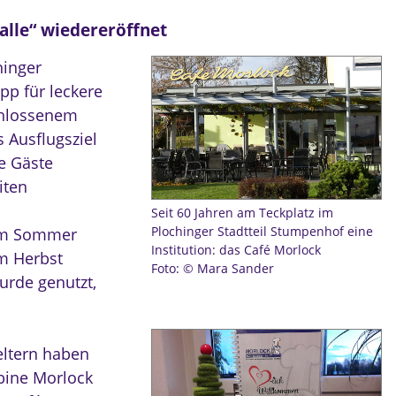
 alle“ wiedereröffnet
hinger
pp für leckere
chlossenem
s Ausflugsziel
e Gäste
iten
Seit 60 Jahren am Teckplatz im
Plochinger Stadtteil Stumpenhof eine
 im Sommer
Institution: das Café Morlock
m Herbst
Foto: © Mara Sander
urde genutzt,
eltern haben
abine Morlock