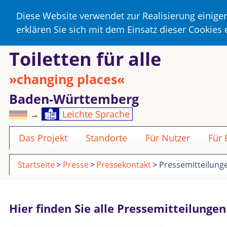
Diese Website verwendet zur Realisierung einige
erklären Sie sich mit dem Einsatz dieser Cookies
Toiletten für alle
»changing places«
Baden-Württemberg
→
Leichte Sprache
Das Projekt
Standorte
Für Nutzer
Für
Startseite
Presse
Pressekontakt
Pressemitteilung
Hier finden Sie alle Pressemitteilunge