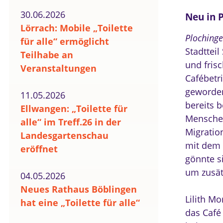
30.06.2026
Neu in P
Lörrach: Mobile „Toilette
Plochinge
für alle“ ermöglicht
Stadttei
Teilhabe an
und fris
Veranstaltungen
Cafébetri
geworden
11.05.2026
bereits 
Ellwangen: „Toilette für
Menschen
alle“ im Treff.26 in der
Migratio
Landesgartenschau
mit dem 
eröffnet
gönnte s
um zusätz
04.05.2026
Neues Rathaus Böblingen
Lilith M
hat eine „Toilette für alle“
das Café