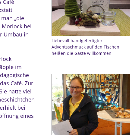
s Café
statt
e man „die
h Morlock bei
der Umbau in
Liebevoll handgefertigter
Adventsschmuck auf den Tischen
heißen die Gäste willkommen
rlock
Läpple im
pädagogische
das Café. Zur
ie hatte viel
Geschichtchen
rhielt bei
öffnung eines