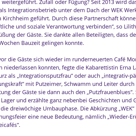
 weitergeführt. Zufall oder Fügung? Seit 2013 wird da
als Integrationsbetrieb unter dem Dach der WEK Werk
n Kirchheim geführt. Durch diese Partnerschaft könn
tliche und soziale Verantwortung verbinden“, so Lilit
üßung der Gäste. Sie dankte allen Beteiligten, dass 
 Wochen Bauzeit gelingen konnte.
or die Gäste sich wieder im runderneuerten Café Mo
h niederlassen konnten, fegte die Kabarettistin Erna 
urz als „Integrationsputzfrau“ oder auch „integrativ-
ungskraft“ mit Putzeimer, Schwamm und Leiter durch 
tung der Gäste sie dann auch den „Putzfrauenblues“. S
 Lager und erzählte ganz nebenbei Geschichten und 
die dreiwöchige Umbauphase. Die Abkürzung „WEK“ e
fnungsfeier eine neue Bedeutung, nämlich „Wieder-Er
icafés“.