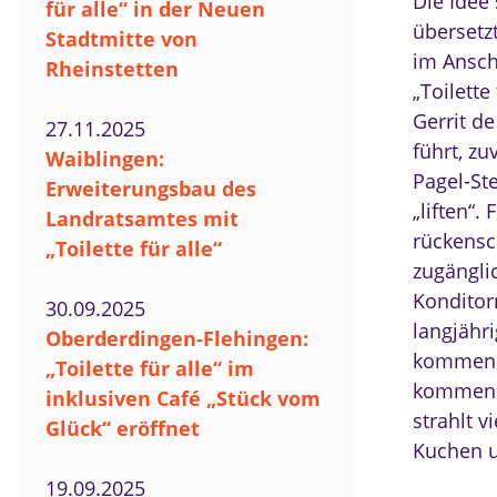
Die Idee
für alle“ in der Neuen
übersetzt
Stadtmitte von
im Ansch
Rheinstetten
„Toilette
Gerrit d
27.11.2025
führt, zu
Waiblingen:
Pagel-St
Erweiterungsbau des
„liften“.
Landratsamtes mit
rückensc
„Toilette für alle“
zugänglic
Konditor
30.09.2025
langjähri
Oberderdingen-Flehingen:
kommen.
„Toilette für alle“ im
kommen g
inklusiven Café „Stück vom
strahlt 
Glück“ eröffnet
Kuchen u
19.09.2025