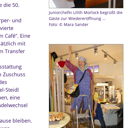
e die 50.
Juniorchefin Lilith Morlock begrüßt die
Gäste zur Wiedereröffnung ...
rper- und
Foto: © Mara Sander
vierte
em Café“. Eine
sätzlich mit
um Transfer
sstattung
em Zuschuss
des
l-Steidl
en, eine
Windelwechsel
ause bleiben.