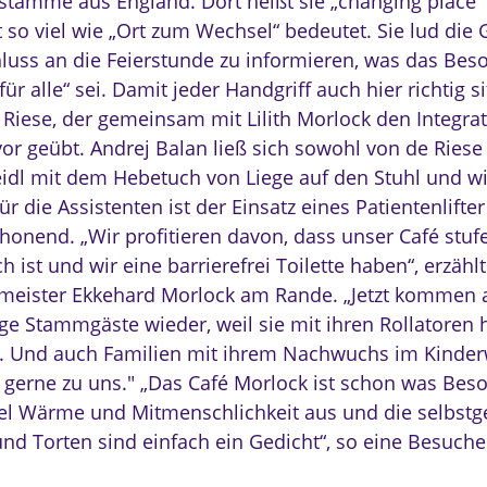
 stamme aus England. Dort heißt sie „changing place“
 so viel wie „Ort zum Wechsel“ bedeutet. Sie lud die G
luss an die Feierstunde zu informieren, was das Bes
 für alle“ sei. Damit jeder Handgriff auch hier richtig si
e Riese, der gemeinsam mit Lilith Morlock den Integra
vor geübt. Andrej Balan ließ sich sowohl von de Riese
eidl mit dem Hebetuch von Liege auf den Stuhl und w
 Für die Assistenten ist der Einsatz eines Patientenlifter
honend. „Wir profitieren davon, dass unser Café stuf
h ist und wir eine barrierefrei Toilette haben“, erzählt
meister Ekkehard Morlock am Rande. „Jetzt kommen 
ge Stammgäste wieder, weil sie mit ihren Rollatoren h
 Und auch Familien mit ihrem Nachwuchs im Kinde
erne zu uns." „Das Café Morlock ist schon was Beso
viel Wärme und Mitmenschlichkeit aus und die selbs
nd Torten sind einfach ein Gedicht“, so eine Besuche