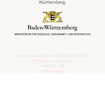
Württemberg.
Realisation & Custom-CMS © 2016-2026
AD1 media|audio|data
1146933 | 50
html5 validator