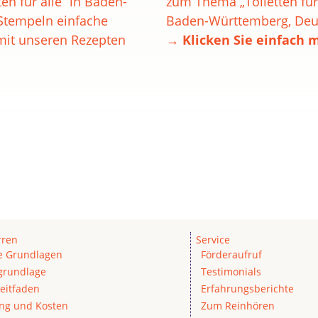
en für alle“ in Baden-
zum Thema „Toiletten für
Stempeln einfache
Baden-Württemberg, Deut
 mit unseren Rezepten
→ Klicken Sie einfach m
rren
Service
he Grundlagen
Förderaufruf
grundlage
Testimonials
eitfaden
Erfahrungsberichte
ung und Kosten
Zum Reinhören