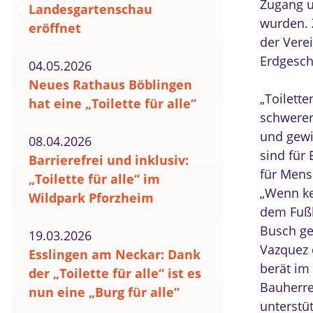
Zugang u
Landesgartenschau
wurden. 
eröffnet
der Vere
Erdgescho
04.05.2026
Neues Rathaus Böblingen
„Toilette
hat eine „Toilette für alle“
schwerer
und gewi
08.04.2026
sind für
Barrierefrei und inklusiv:
für Mens
„Toilette für alle“ im
„Wenn kei
Wildpark Pforzheim
dem Fußb
Busch ge
19.03.2026
Vazquez 
Esslingen am Neckar: Dank
berät im 
der „Toilette für alle“ ist es
Bauherre
nun eine „Burg für alle“
unterstü