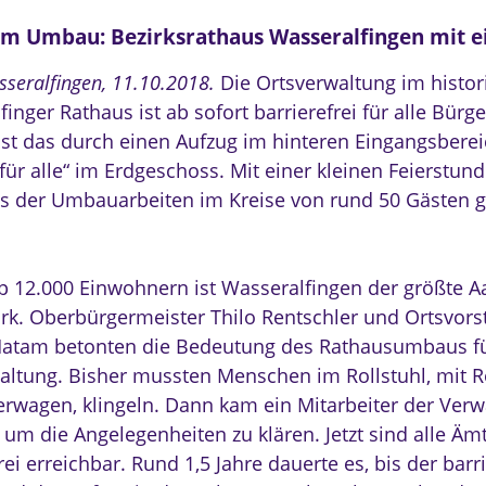
m Umbau: Bezirksrathaus Wasseralfingen mit eine
sseralfingen, 11.10.2018.
Die Ortsverwaltung im histo
inger Rathaus ist ab sofort barrierefrei für alle Bürg
ist das durch einen Aufzug im hinteren Eingangsberei
 für alle“ im Erdgeschoss. Mit einer kleinen Feierstu
s der Umbauarbeiten im Kreise von rund 50 Gästen 
p 12.000 Einwohnern ist Wasseralfingen der größte A
irk. Oberbürgermeister Thilo Rentschler und Ortsvors
atam betonten die Bedeutung des Rathausumbaus fü
altung. Bisher mussten Menschen im Rollstuhl, mit R
erwagen, klingeln. Dann kam ein Mitarbeiter der Ver
 um die Angelegenheiten zu klären. Jetzt sind alle Äm
rei erreichbar. Rund 1,5 Jahre dauerte es, bis der barr