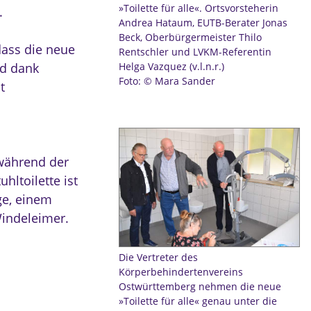
»Toilette für alle«. Ortsvorsteherin
.
Andrea Hataum, EUTB-Berater Jonas
Beck, Oberbürgermeister Thilo
ass die neue
Rentschler und LVKM-Referentin
Helga Vazquez (v.l.n.r.)
nd dank
Foto: © Mara Sander
t
 während der
hltoilette ist
ge, einem
Windeleimer.
Die Vertreter des
Körperbehindertenvereins
Ostwürttemberg nehmen die neue
»Toilette für alle« genau unter die