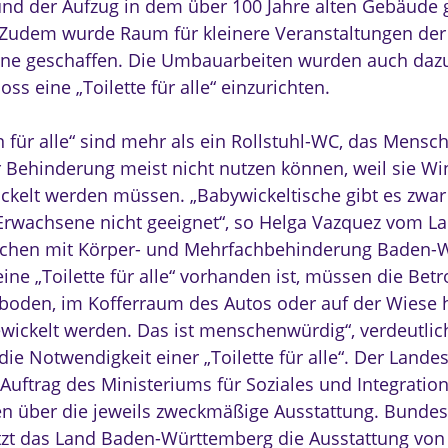
nd der Aufzug in dem über 100 Jahre alten Gebäude 
Zudem wurde Raum für kleinere Veranstaltungen der 
ine geschaffen. Die Umbauarbeiten wurden auch dazu
ss eine „Toilette für alle“ einzurichten.
n für alle“ sind mehr als ein Rollstuhl-WC, das Mensc
 Behinderung meist nicht nutzen können, weil sie Wi
ckelt werden müssen. „Babywickeltische gibt es zwar 
 Erwachsene nicht geeignet“, so Helga Vazquez vom 
chen mit Körper- und Mehrfachbehinderung Baden-
ne „Toilette für alle“ vorhanden ist, müssen die Betr
oden, im Kofferraum des Autos oder auf der Wiese 
wickelt werden. Das ist menschenwürdig“, verdeutlic
die Notwendigkeit einer „Toilette für alle“. Der Land
Auftrag des Ministeriums für Soziales und Integration
n über die jeweils zweckmäßige Ausstattung. Bundes
tzt das Land Baden-Württemberg die Ausstattung von „