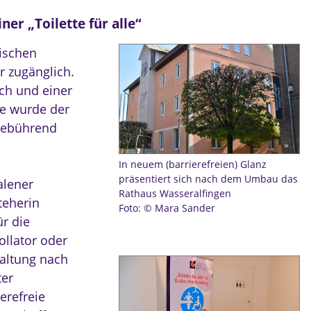
r „Toilette für alle“
rischen
er zugänglich.
ch und einer
nde wurde der
gebührend
In neuem (barrierefreien) Glanz
präsentiert sich nach dem Umbau das
alener
Rathaus Wasseralfingen
teherin
Foto: © Mara Sander
r die
ollator oder
waltung nach
ter
ierefreie