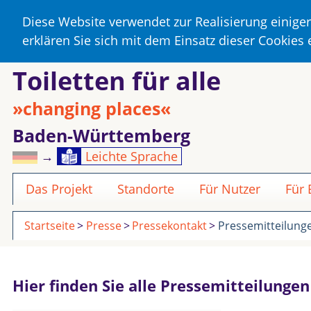
Diese Website verwendet zur Realisierung einige
erklären Sie sich mit dem Einsatz dieser Cookies
Toiletten für alle
»changing places«
Baden-Württemberg
→
Leichte Sprache
Das Projekt
Standorte
Für Nutzer
Für
Startseite
Presse
Pressekontakt
Pressemitteilung
Hier finden Sie alle Pressemitteilunge