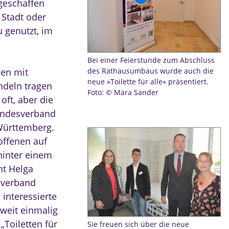
geschaffen
Stadt oder
 genutzt, im
Bei einer Feierstunde zum Abschluss
hen mit
des Rathausumbaus wurde auch die
neue »Toilette für alle« präsentiert.
ndeln tragen
Foto: © Mara Sander
oft, aber die
Landesverband
Württemberg.
offenen auf
hinter einem
ht Helga
esverband
 interessierte
weit einmalig
Toiletten für
Sie freuen sich über die neue