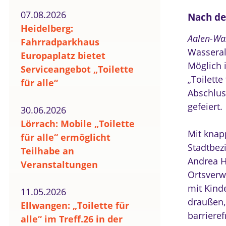
07.08.2026
Nach de
Heidelberg:
Aalen-Wa
Fahrradparkhaus
Wasseralf
Europaplatz bietet
Möglich 
Serviceangebot „Toilette
„Toilette
für alle“
Abschlus
gefeiert.
30.06.2026
Lörrach: Mobile „Toilette
Mit knap
für alle“ ermöglicht
Stadtbez
Teilhabe an
Andrea H
Veranstaltungen
Ortsverw
mit Kind
11.05.2026
draußen,
Ellwangen: „Toilette für
barrieref
alle“ im Treff.26 in der