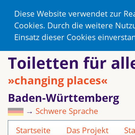
Diese Website verwendet zur Rea
Cookies. Durch die weitere Nutz
Einsatz dieser Cookies einverst
Toiletten für all
»changing places«
Baden-Württemberg
→
Schwere Sprache
Startseite
Das Projekt
St