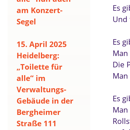
Es gi
am Konzert-
Und f
Segel
Es g
15. April 2025
Man 
Heidelberg:
Die P
„Toilette für
Man 
alle“ im
Verwaltungs-
Es gi
Gebäude in der
Man 
Bergheimer
Rolls
Straße 111