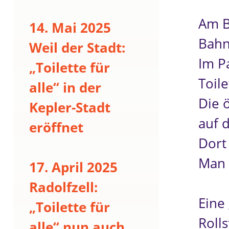
Am B
14. Mai 2025
Bahn
Weil der Stadt:
Im P
„Toilette für
Toile
alle“ in der
Die ö
Kepler-Stadt
auf 
eröffnet
Dort 
Man 
17. April 2025
Radolfzell:
Eine 
„Toilette für
Rolls
alle“ nun auch