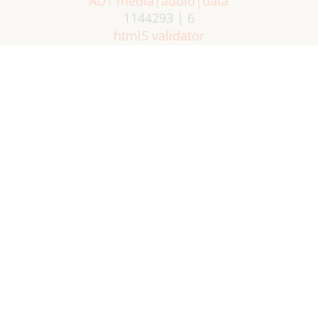
AD1 media|audio|data
1144293 | 6
html5 validator