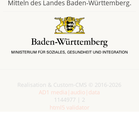
Mitteln des Landes Baden-Württemberg.
Realisation & Custom-CMS © 2016-2026
AD1 media|audio|data
1144977 | 2
html5 validator